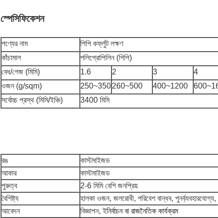
স্পেসিফিকেশন
পণ্যের নাম
পিপি কর্ফ্লুট লক্ষণ
কাঁচামাল
পলিপ্রোপিলিন (পিপি)
বেধ/গেজ (মিমি)
1.6
2
3
4
ওজন (g/sqm)
250~350
260~500
400~1200
600~1
সর্বোচ্চ প্রস্থ (মিমি/ইঞ্চি)
3400 মিমি
রঙ
কাস্টমাইজড
আকার
কাস্টমাইজড
পুরুত্ব
2-6 মিমি বেশি জনপ্রিয়
বৈশিষ্ট্য
হালকা ওজন, জলরোধী, পরিবেশ বান্ধব, পুনর্ব্যবহারযোগ্য,
আবেদন
বিজ্ঞাপন, ই
নির্বাচন বা রাজনৈতিক কার্যক্রম