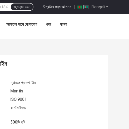
উদ্ধৃতির জন্য আবেদন
|
Bengali
অনুসন্ধান করুন
আমাদের সাথে যোগাযোগ
খবর
মামলা
সাইন
শ্যানডং প্রদেশ, চীন
Mantis
ISO 9001
কাস্টমাইজড
500টি ছবি