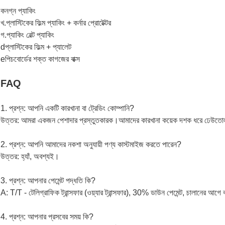
কনগ্ন প্যাকিং
খ.প্লাস্টিকের ফিল্ম প্যাকিং + কর্নার প্রোটেক্টর
গ.প্যাকিং বেল্ট প্যাকিং
dপ্লাস্টিকের ফিল্ম + প্যালেট
eপিচবোর্ডের শক্ত কাগজের বাক্স
FAQ
1. প্রশ্ন: আপনি একটি কারখানা বা ট্রেডিং কোম্পানি?
উত্তর: আমরা একজন পেশাদার প্রস্তুতকারক।আমাদের কারখানা কয়েক দশক ধরে ঢেউতোলা প
2. প্রশ্ন: আপনি আমাদের নকশা অনুযায়ী পণ্য কাস্টমাইজ করতে পারেন?
উত্তর: হ্যাঁ, অবশ্যই।
3. প্রশ্ন: আপনার পেমেন্ট পদ্ধতি কি?
A: T/T - টেলিগ্রাফিক ট্রান্সফার (ওয়্যার ট্রান্সফার), 30% ডাউন পেমেন্ট, চালানের আগে
4. প্রশ্ন: আপনার প্রসবের সময় কি?