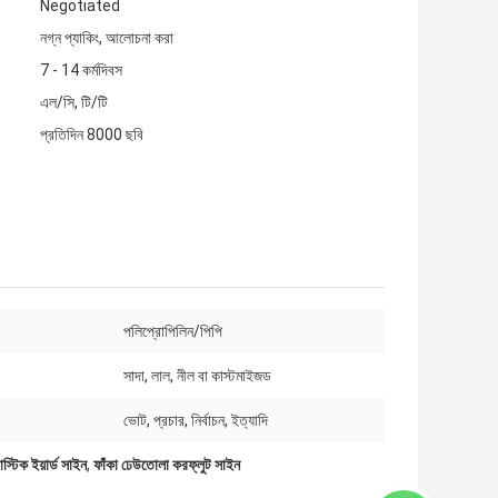
Negotiated
নগ্ন প্যাকিং, আলোচনা করা
7 - 14 কর্মদিবস
এল/সি, টি/টি
প্রতিদিন 8000 ছবি
পলিপ্রোপিলিন/পিপি
সাদা, লাল, নীল বা কাস্টমাইজড
ভোট, প্রচার, নির্বাচন, ইত্যাদি
স্টিক ইয়ার্ড সাইন
,
ফাঁকা ঢেউতোলা করফ্লুট সাইন