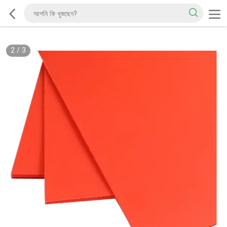
2
/
3